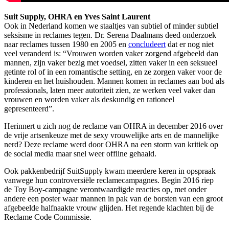
Suit Supply, OHRA en Yves Saint Laurent
Ook in Nederland komen we staaltjes van subtiel of minder subtiel
seksisme in reclames tegen. Dr. Serena Daalmans deed onderzoek
naar reclames tussen 1980 en 2005 en
concludeert
dat er nog niet
veel veranderd is: “Vrouwen worden vaker zorgend afgebeeld dan
mannen, zijn vaker bezig met voedsel, zitten vaker in een seksueel
getinte rol of in een romantische setting, en ze zorgen vaker voor de
kinderen en het huishouden. Mannen komen in reclames aan bod als
professionals, laten meer autoriteit zien, ze werken veel vaker dan
vrouwen en worden vaker als deskundig en rationeel
gepresenteerd”.
Herinnert u zich nog de reclame van OHRA in december 2016 over
de vrije artsenkeuze met de sexy vrouwelijke arts en de mannelijke
nerd? Deze reclame werd door OHRA na een storm van kritiek op
de social media maar snel weer offline gehaald.
Ook pakkenbedrijf SuitSupply kwam meerdere keren in opspraak
vanwege hun controversiële reclamecampagnes. Begin 2016 riep
de Toy Boy-campagne verontwaardigde reacties op, met onder
andere een poster waar mannen in pak van de borsten van een groot
afgebeelde halfnaakte vrouw glijden. Het regende klachten bij de
Reclame Code Commissie.