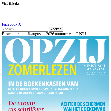
Vind ik leuk:
LinkedIn
WhatsApp
Deel
Print
Facebook
X
Zoeken
via
naar:
email
Bestel hier het juli-augustus 2026 nummer van OPZIJ