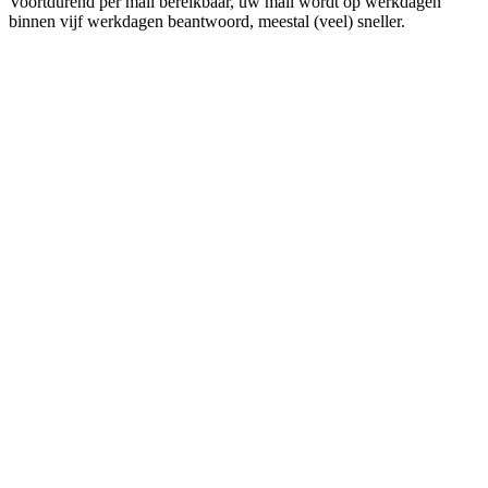
Voortdurend per mail bereikbaar, uw mail wordt op werkdagen
binnen vijf werkdagen beantwoord, meestal (veel) sneller.