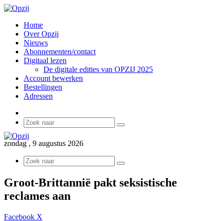
Home
Over Opzij
Nieuws
Abonnementen/contact
Digitaal lezen
De digitale edities van OPZIJ 2025
Account bewerken
Bestellingen
Adressen
Sidebar
Zoek
naar
zondag , 9 augustus 2026
Zoek
naar
Groot-Brittannië pakt seksistische
reclames aan
LinkedIn
WhatsApp
Deel
Print
Facebook
X