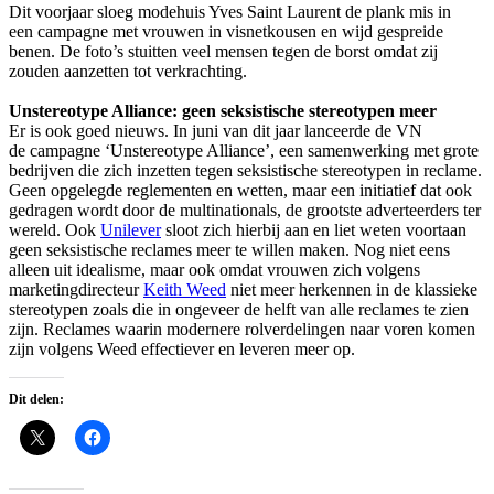
Dit voorjaar sloeg modehuis Yves Saint Laurent de plank mis in
een campagne met vrouwen in visnetkousen en wijd gespreide
benen. De foto’s stuitten veel mensen tegen de borst omdat zij
zouden aanzetten tot verkrachting.
Unstereotype Alliance: geen seksistische stereotypen meer
Er is ook goed nieuws. In juni van dit jaar lanceerde de VN
de campagne ‘Unstereotype Alliance’, een samenwerking met grote
bedrijven die zich inzetten tegen seksistische stereotypen in reclame.
Geen opgelegde reglementen en wetten, maar een initiatief dat ook
gedragen wordt door de multinationals, de grootste adverteerders ter
wereld. Ook
Unilever
sloot zich hierbij aan en liet weten voortaan
geen seksistische reclames meer te willen maken. Nog niet eens
alleen uit idealisme, maar ook omdat vrouwen zich volgens
marketingdirecteur
Keith Weed
niet meer herkennen in de klassieke
stereotypen zoals die in ongeveer de helft van alle reclames te zien
zijn. Reclames waarin modernere rolverdelingen naar voren komen
zijn volgens Weed effectiever en leveren meer op.
Dit delen: