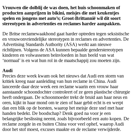
via
Vrouwen die dolblij de was doen, het huis schoonmaken of
email
producten aanprijzen in bikini, meisjes die met keukentjes
spelen en jongens met auto’s; Groot-Brittannië wil dit soort
stereotypen in advertenties en reclames harder aanpakken.
De Britse reclamewaakhond gaat harder optreden tegen seksistische
en vrouwonvriendelijke stereotypen in reclames en advertenties. De
Advertising Standards Authority (ASA) werkt aan nieuwe
richtlijnen. Volgens de ASA kunnen bepaalde genderstereotypen
kinderen en volwassenen beïnvloeden in hun beeld van wat
‘normaal’ is en wat hun rol in de maatschappij zou moeten zijn.
Audi
Precies deze week kwam ook het nieuws dat Audi een storm van
kritiek kreeg naar aanleiding van hun reclame in China. Audi
lanceerde daar deze week een reclame waarin een vrouw haar
aanstaande schoondochter controleert of ze geen plastische chirurgie
heeft ondergaan. De schoonmoeder trekt de bruid aan haar neus en
oren, kijkt in haar mond om te zien of haar gebit echt is en werpt
dan een blik op de borsten, waarop het meisje deze snel met haar
handen bedekt. De boodschap? Denk goed na voor je een
belangrijke beslissing neemt, zoals bijvoorbeeld een auto kopen. De
reclame zorgde in en buiten China voor veel ophef, waarop Audi
door het stof moest, excuses maakte en de reclame verwijderde.