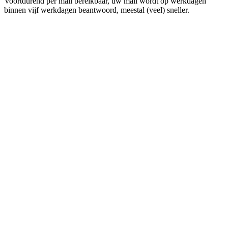
Voortdurend per mail bereikbaar, uw mail wordt op werkdagen
binnen vijf werkdagen beantwoord, meestal (veel) sneller.