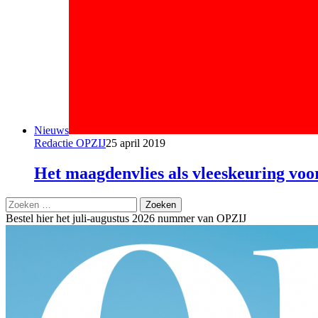
Nieuws
Redactie OPZIJ
25 april 2019
Het maagdenvlies als vleeskeuring vo
Zoeken
naar:
Bestel hier het juli-augustus 2026 nummer van OPZIJ