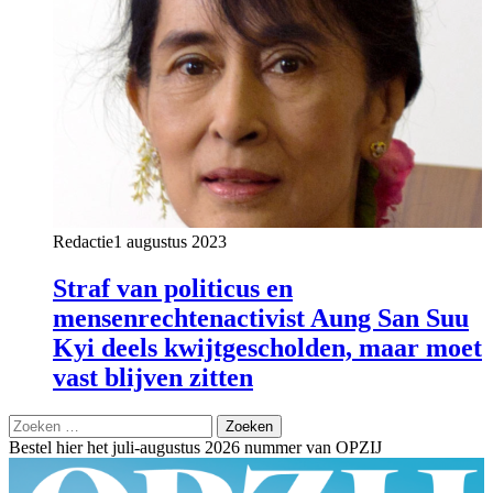
Redactie
1 augustus 2023
Straf van politicus en
mensenrechtenactivist Aung San Suu
Kyi deels kwijtgescholden, maar moet
vast blijven zitten
Zoeken
naar:
Bestel hier het juli-augustus 2026 nummer van OPZIJ