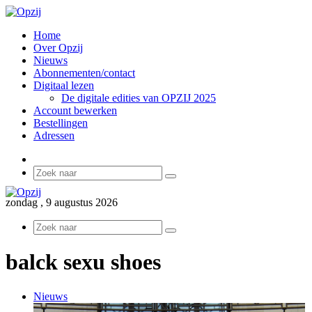
Home
Over Opzij
Nieuws
Abonnementen/contact
Digitaal lezen
De digitale edities van OPZIJ 2025
Account bewerken
Bestellingen
Adressen
Sidebar
Zoek
naar
zondag , 9 augustus 2026
Zoek
naar
balck sexu shoes
Nieuws