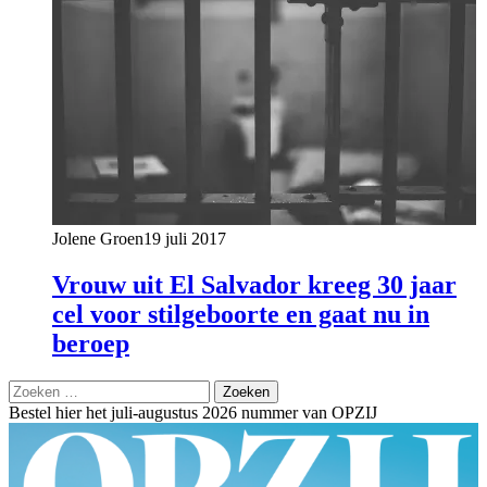
Jolene Groen
19 juli 2017
Vrouw uit El Salvador kreeg 30 jaar
cel voor stilgeboorte en gaat nu in
beroep
Zoeken
naar:
Bestel hier het juli-augustus 2026 nummer van OPZIJ