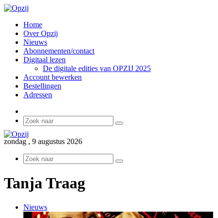
Home
Over Opzij
Nieuws
Abonnementen/contact
Digitaal lezen
De digitale edities van OPZIJ 2025
Account bewerken
Bestellingen
Adressen
Sidebar
Zoek
naar
zondag , 9 augustus 2026
Zoek
naar
Tanja Traag
Nieuws