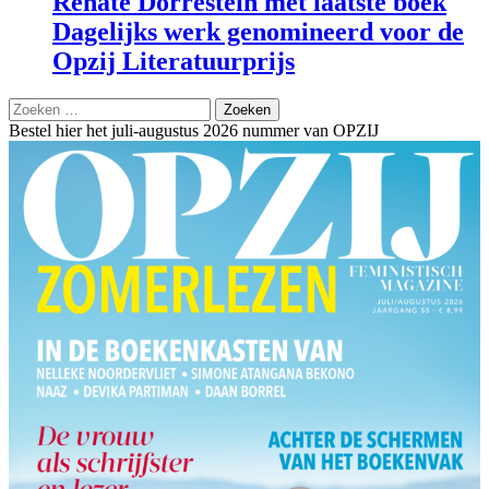
Renate Dorrestein met laatste boek
Dagelijks werk genomineerd voor de
Opzij Literatuurprijs
Zoeken
naar:
Bestel hier het juli-augustus 2026 nummer van OPZIJ