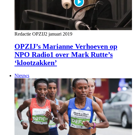
Redactie OPZIJ
2 januari 2019
OPZIJ’s Marianne Verhoeven op
NPO Radio1 over Mark Rutte’s
‘klootzakken’
Nieuws