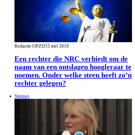
Redactie OPZIJ
15 mei 2019
Een rechter die NRC verbiedt om de
naam van een ontslagen hoogleraar te
noemen. Onder welke steen heeft zo’n
rechter gelegen?
Nieuws