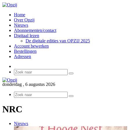
Home
Over Opzij
Nieuws
Abonnementen/contact
Digitaal lezen
De digitale edities van OPZIJ 2025
Account bewerken
Bestellingen
Adressen
Sidebar
Zoek
naar
donderdag , 6 augustus 2026
Zoek
naar
NRC
Nieuws